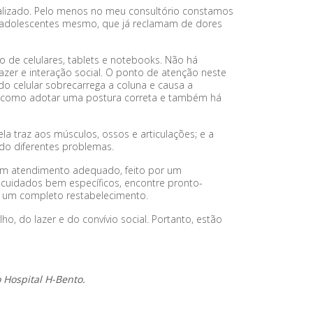
lizado. Pelo menos no meu consultório constamos
, adolescentes mesmo, que já reclamam de dores
 de celulares, tablets e notebooks. Não há
zer e interação social. O ponto de atenção neste
o celular sobrecarrega a coluna e causa a
 como adotar uma postura correta e também há
la traz aos músculos, ossos e articulações; e a
ndo diferentes problemas.
um atendimento adequado, feito por um
e cuidados bem específicos, encontre pronto-
a um completo restabelecimento.
, do lazer e do convívio social. Portanto, estão
 Hospital H-Bento.