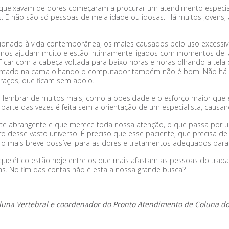
e queixavam de dores começaram a procurar um atendimento especia
s. E não são só pessoas de meia idade ou idosas. Há muitos jovens
acionado à vida contemporânea, os males causados pelo uso excessivo
es nos ajudam muito e estão intimamente ligados com momentos de la
icar com a cabeça voltada para baixo horas e horas olhando a tela d
 sentado na cama olhando o computador também não é bom. Não há
raços, que ficam sem apoio.
il lembrar de muitos mais, como a obesidade e o esforço maior que e
or parte das vezes é feita sem a orientação de um especialista, causa
te abrangente e que merece toda nossa atenção, o que passa por 
ro desse vasto universo. É preciso que esse paciente, que precisa d
 o mais breve possível para as dores e tratamentos adequados par
lético estão hoje entre os que mais afastam as pessoas do trabalho
as. No fim das contas não é esta a nossa grande busca?
oluna Vertebral
e coordenador do Pronto Atendimento de Coluna do