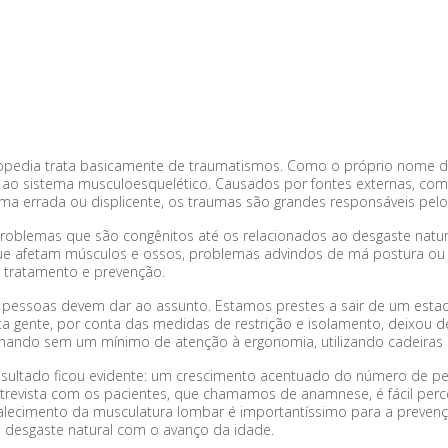
pedia trata basicamente de traumatismos. Como o próprio nome da
 ao sistema musculoesquelético. Causados por fontes externas, como
rma errada ou displicente, os traumas são grandes responsáveis pel
 problemas que são congênitos até os relacionados ao desgaste nat
 afetam músculos e ossos, problemas advindos de má postura ou s
 tratamento e prevenção.
pessoas devem dar ao assunto. Estamos prestes a sair de um esta
a gente, por conta das medidas de restrição e isolamento, deixou de
lhando sem um mínimo de atenção à ergonomia, utilizando cadeiras
resultado ficou evidente: um crescimento acentuado do número de
revista com os pacientes, que chamamos de anamnese, é fácil perc
ortalecimento da musculatura lombar é importantíssimo para a preven
m desgaste natural com o avanço da idade.