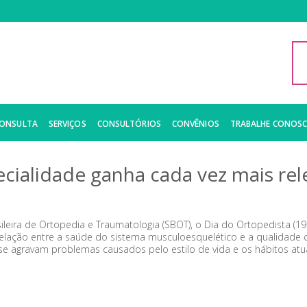
CONSULTA
SERVIÇOS
CONSULTÓRIOS
CONVÊNIOS
TRABALHE CONOS
ecialidade ganha cada vez mais rel
ileira de Ortopedia e Traumatologia (SBOT), o Dia do Ortopedista (
relação entre a saúde do sistema musculoesquelético e a qualidade
 agravam problemas causados pelo estilo de vida e os hábitos atua