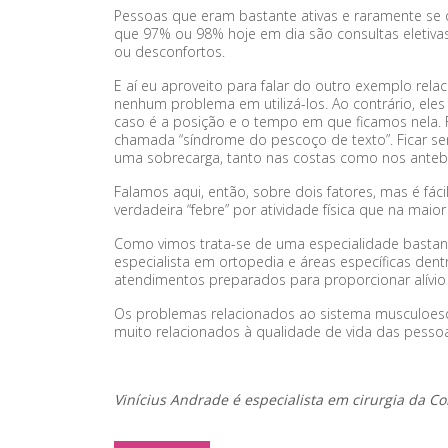
Pessoas que eram bastante ativas e raramente s
que 97% ou 98% hoje em dia são consultas eletiva
ou desconfortos.
E aí eu aproveito para falar do outro exemplo rel
nenhum problema em utilizá-los. Ao contrário, el
caso é a posição e o tempo em que ficamos nela. F
chamada “síndrome do pescoço de texto”. Ficar
uma sobrecarga, tanto nas costas como nos anteb
Falamos aqui, então, sobre dois fatores, mas é fác
verdadeira “febre” por atividade física que na mai
Como vimos trata-se de uma especialidade bastan
especialista em ortopedia e áreas específicas dent
atendimentos preparados para proporcionar alívio
Os problemas relacionados ao sistema musculoesque
muito relacionados à qualidade de vida das pesso
Vinícius Andrade é especialista em cirurgia da C