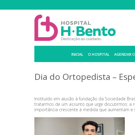
INICIAL
O HOSPITAL
AGENDAR 
Dia do Ortopedista – Esp
Instituído em alusão à fundação da Sociedade Bras
tratarmos de um assunto que urge discutirmos: a 
importância crescente à medida que aumentam e se