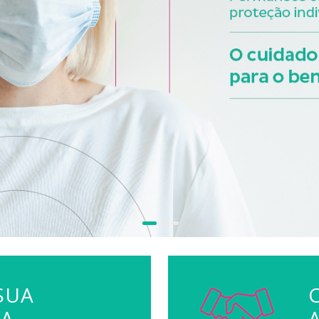
SUA
TA