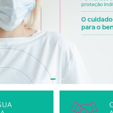
SUA
TA